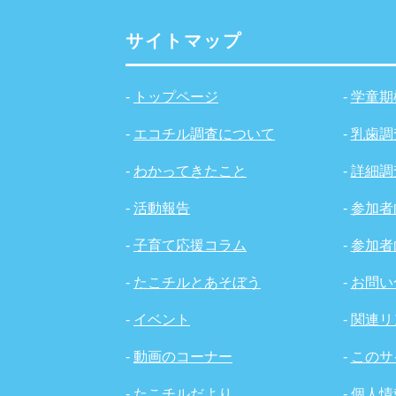
サイトマップ
-
トップページ
-
学童期
-
エコチル調査について
-
乳歯調
-
わかってきたこと
-
詳細調
-
活動報告
-
参加者
-
子育て応援コラム
-
参加者
-
たこチルとあそぼう
-
お問い
-
イベント
-
関連リ
-
動画のコーナー
-
このサ
-
たこチルだより
-
個人情