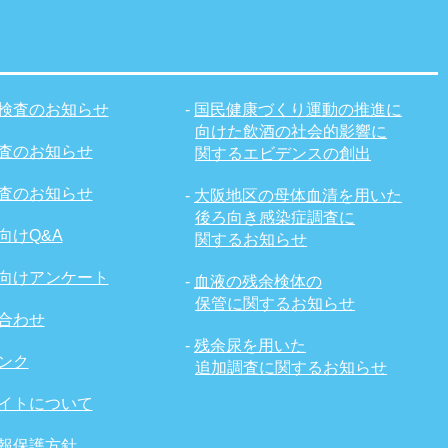
検査のお知らせ
-
国民健康づくり運動の推進に
向けた飲酒の社会的影響に
査のお知らせ
関するエビデンスの創出
査のお知らせ
-
大阪地区の母体血清を用いた
後ろ向き感染症調査に
向けQ&A
関するお知らせ
向けアンケート
-
血液の残余検体の
保管に関するお知らせ
合わせ
-
残余尿を用いた
ンク
追加調査に関するお知らせ
イトについて
報保護方針