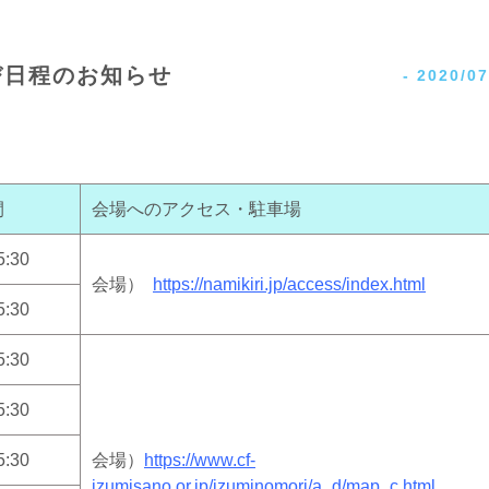
び日程のお知らせ
-
2020/07
間
会場へのアクセス・駐車場
5:30
会場）
https://namikiri.jp/access/
index.html
5:30
5:30
5:30
5:30
会場）
https://www.cf-
izumisano.or.jp/
izuminomori/a_d/map_c.html