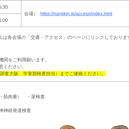
5:30
会場）
https://namikiri.jp/
access/index.html
5:00
Lは各会場の「交通・アクセス」のページにリンクしておりま
機関をご利用願います。
意ください。
コチル調査大阪 学童期検査担当）までご連絡ください。
・筋肉量） ・尿検査
神経発達検査