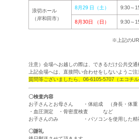
8月29
日（土）
9:30～1
浪切ホール
（岸和田市）
8月30日 （日）
9:30～1
※上記のUR
注意）会場へお越しの際は、できるだけ公共交通
上記会場へは、直接問い合わせをしないようご注
質問等ございましたら、06-6105-5707（エ
〇検査内容
お子さんとお母さん ・体組成 （身長・体重
・血圧測定 ・骨密度検査 など
お子さんのみ ・パソコンを使用した精神
〇謝礼
後日郵送させて頂きます。