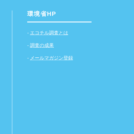
環境省HP
-
エコチル調査とは
-
調査の成果
-
メールマガジン登録