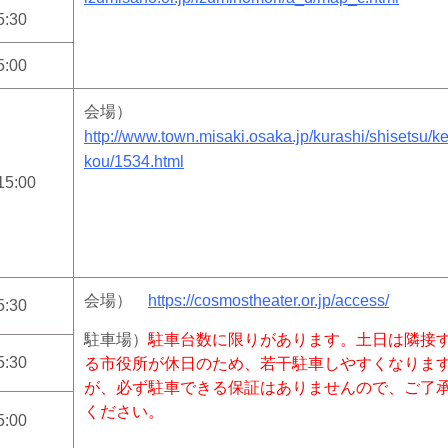
5:30
5:00
会場）
http://www.town.misaki.osaka.jp/kurashi/shisetsu/k
kou/1534.html
15:00
会場）
https://cosmostheater.or.jp/access/
5:30
駐車場）
駐車台数に限りがあります。土日は隣接
5:30
る市役所が休日のため、若干駐車しやすくなりま
が、必ず駐車できる保証はありませんので、ご了
ください。
5:00