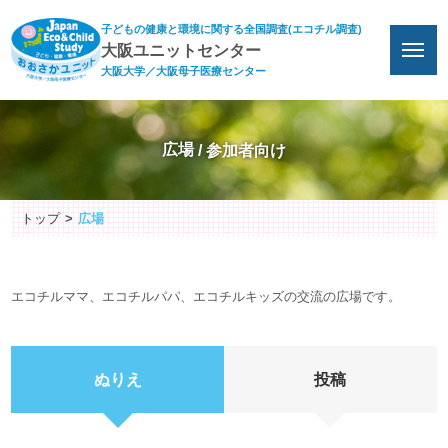
子どもの健康と環境に関する全国調査(エコチル調査)
大阪ユニットセンター
大阪大学／大阪母子医療センター
広場
トップ
広場
エコチルママ、エコチルパパ、エコチルキッズの交流の広場です。
ぬりえ
投稿