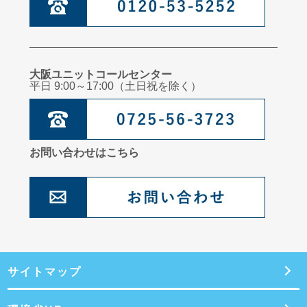
大阪ユニットコールセンター
平日 9:00～17:00（土日祝を除く）
お問い合わせはこちら
サイトマップ