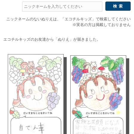
ニックネームのないぬりえは、「エコチルキッズ」で検索してください
※実名の方は掲載しておりません
エコチルキッズのお友達から「ぬりえ」が届きました。