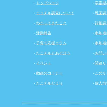
-
トップページ
-
学童期
-
エコチル調査について
-
乳歯調
-
わかってきたこと
-
詳細調
-
活動報告
-
参加者
-
子育て応援コラム
-
参加者
-
たこチルとあそぼう
-
お問い
-
イベント
-
関連リ
-
動画のコーナー
-
このサ
-
たこチルだより
-
個人情