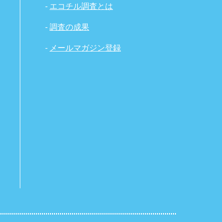
-
エコチル調査とは
-
調査の成果
-
メールマガジン登録