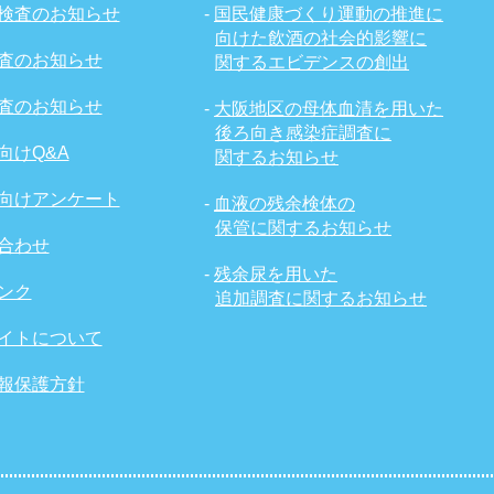
検査のお知らせ
-
国民健康づくり運動の推進に
向けた飲酒の社会的影響に
査のお知らせ
関するエビデンスの創出
査のお知らせ
-
大阪地区の母体血清を用いた
後ろ向き感染症調査に
向けQ&A
関するお知らせ
向けアンケート
-
血液の残余検体の
保管に関するお知らせ
合わせ
-
残余尿を用いた
ンク
追加調査に関するお知らせ
イトについて
報保護方針