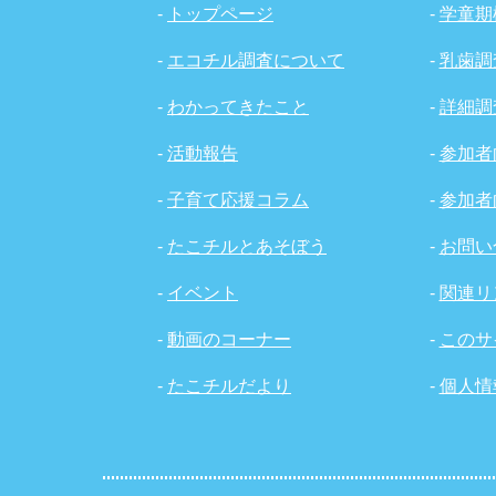
-
トップページ
-
学童期
-
エコチル調査について
-
乳歯調
-
わかってきたこと
-
詳細調
-
活動報告
-
参加者
-
子育て応援コラム
-
参加者
-
たこチルとあそぼう
-
お問い
-
イベント
-
関連リ
-
動画のコーナー
-
このサ
-
たこチルだより
-
個人情