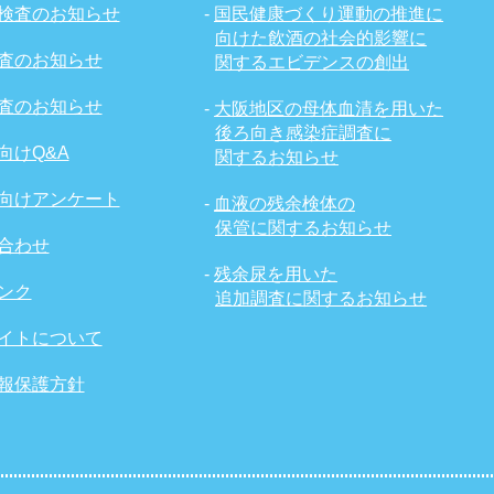
検査のお知らせ
-
国民健康づくり運動の推進に
向けた飲酒の社会的影響に
査のお知らせ
関するエビデンスの創出
査のお知らせ
-
大阪地区の母体血清を用いた
後ろ向き感染症調査に
向けQ&A
関するお知らせ
向けアンケート
-
血液の残余検体の
保管に関するお知らせ
合わせ
-
残余尿を用いた
ンク
追加調査に関するお知らせ
イトについて
報保護方針