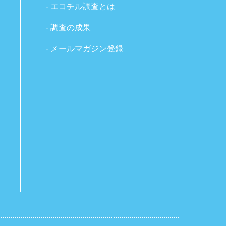
-
エコチル調査とは
-
調査の成果
-
メールマガジン登録