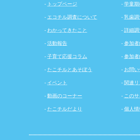
-
トップページ
-
学童期
-
エコチル調査について
-
乳歯調
-
わかってきたこと
-
詳細調
-
活動報告
-
参加者
-
子育て応援コラム
-
参加者
-
たこチルとあそぼう
-
お問い
-
イベント
-
関連リ
-
動画のコーナー
-
このサ
-
たこチルだより
-
個人情