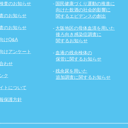
検査のお知らせ
-
国民健康づくり運動の推進に
向けた飲酒の社会的影響に
査のお知らせ
関するエビデンスの創出
査のお知らせ
-
大阪地区の母体血清を用いた
後ろ向き感染症調査に
向けQ&A
関するお知らせ
向けアンケート
-
血液の残余検体の
保管に関するお知らせ
合わせ
-
残余尿を用いた
ンク
追加調査に関するお知らせ
イトについて
報保護方針