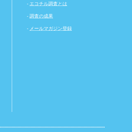
-
エコチル調査とは
-
調査の成果
-
メールマガジン登録