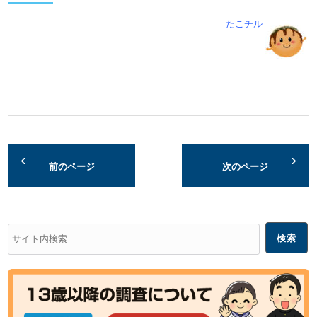
たこチル
前のページ
次のページ