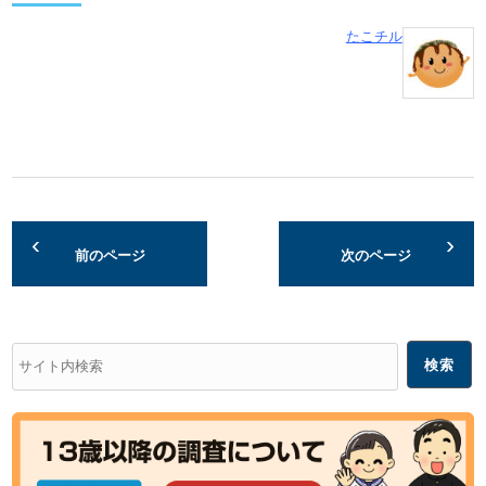
たこチル
前のページ
次のページ