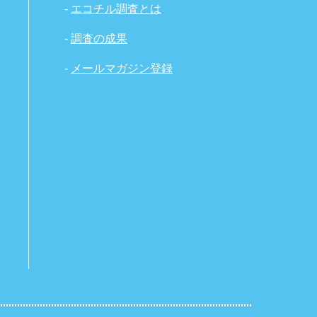
-
エコチル調査とは
-
調査の成果
-
メールマガジン登録