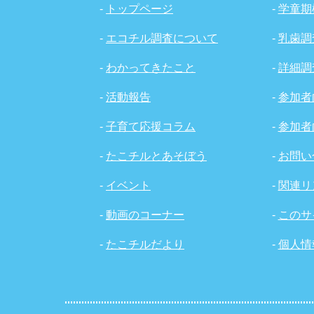
-
トップページ
-
学童期
-
エコチル調査について
-
乳歯調
-
わかってきたこと
-
詳細調
-
活動報告
-
参加者
-
子育て応援コラム
-
参加者
-
たこチルとあそぼう
-
お問い
-
イベント
-
関連リ
-
動画のコーナー
-
このサ
-
たこチルだより
-
個人情