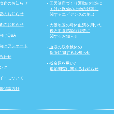
検査のお知らせ
-
国民健康づくり運動の推進に
向けた飲酒の社会的影響に
査のお知らせ
関するエビデンスの創出
査のお知らせ
-
大阪地区の母体血清を用いた
後ろ向き感染症調査に
向けQ&A
関するお知らせ
向けアンケート
-
血液の残余検体の
保管に関するお知らせ
合わせ
-
残余尿を用いた
ンク
追加調査に関するお知らせ
イトについて
報保護方針