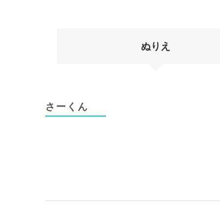
ぬりえ
さーくん