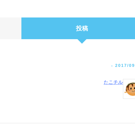
投稿
-
2017/09
たこチル