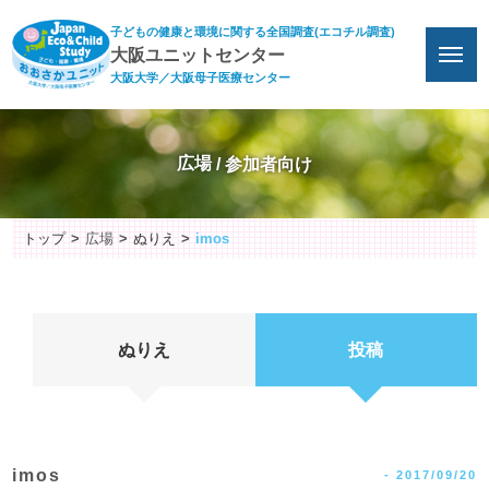
子どもの健康と環境に関する全国調査(エコチル調査)
大阪ユニットセンター
大阪大学／大阪母子医療センター
広場
トップ
広場
ぬりえ
imos
ぬりえ
投稿
imos
-
2017/09/20