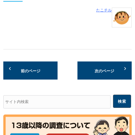
たこチル
前のページ
次のページ