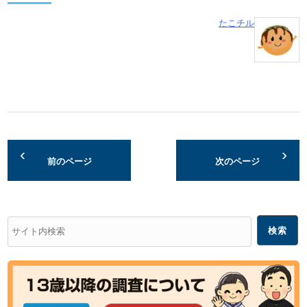
たこチル
前のページ
次のページ