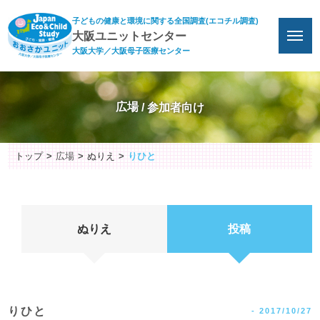
子どもの健康と環境に関する全国調査(エコチル調査)
大阪ユニットセンター
大阪大学／大阪母子医療センター
広場
トップ
広場
ぬりえ
りひと
ぬりえ
投稿
りひと
-
2017/10/27