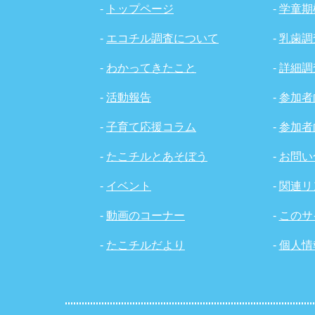
-
トップページ
-
学童期
-
エコチル調査について
-
乳歯調
-
わかってきたこと
-
詳細調
-
活動報告
-
参加者
-
子育て応援コラム
-
参加者
-
たこチルとあそぼう
-
お問い
-
イベント
-
関連リ
-
動画のコーナー
-
このサ
-
たこチルだより
-
個人情