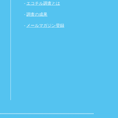
-
エコチル調査とは
-
調査の成果
-
メールマガジン登録