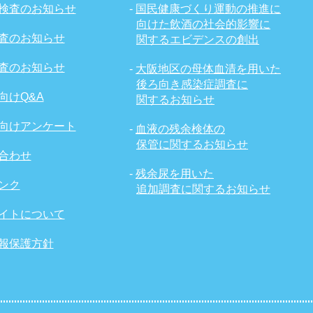
検査のお知らせ
-
国民健康づくり運動の推進に
向けた飲酒の社会的影響に
査のお知らせ
関するエビデンスの創出
査のお知らせ
-
大阪地区の母体血清を用いた
後ろ向き感染症調査に
向けQ&A
関するお知らせ
向けアンケート
-
血液の残余検体の
保管に関するお知らせ
合わせ
-
残余尿を用いた
ンク
追加調査に関するお知らせ
イトについて
報保護方針