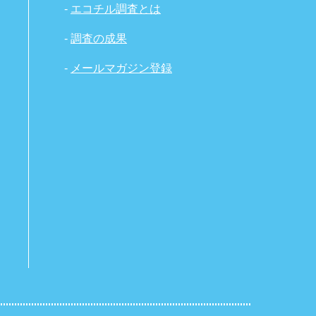
-
エコチル調査とは
-
調査の成果
-
メールマガジン登録