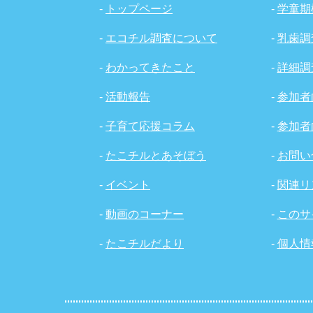
-
トップページ
-
学童期
-
エコチル調査について
-
乳歯調
-
わかってきたこと
-
詳細調
-
活動報告
-
参加者
-
子育て応援コラム
-
参加者
-
たこチルとあそぼう
-
お問い
-
イベント
-
関連リ
-
動画のコーナー
-
このサ
-
たこチルだより
-
個人情