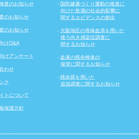
検査のお知らせ
-
国民健康づくり運動の推進に
向けた飲酒の社会的影響に
査のお知らせ
関するエビデンスの創出
査のお知らせ
-
大阪地区の母体血清を用いた
後ろ向き感染症調査に
向けQ&A
関するお知らせ
向けアンケート
-
血液の残余検体の
保管に関するお知らせ
合わせ
-
残余尿を用いた
ンク
追加調査に関するお知らせ
イトについて
報保護方針