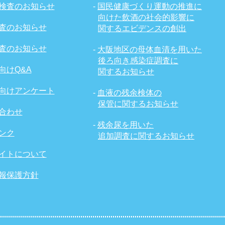
検査のお知らせ
-
国民健康づくり運動の推進に
向けた飲酒の社会的影響に
査のお知らせ
関するエビデンスの創出
査のお知らせ
-
大阪地区の母体血清を用いた
後ろ向き感染症調査に
向けQ&A
関するお知らせ
向けアンケート
-
血液の残余検体の
保管に関するお知らせ
合わせ
-
残余尿を用いた
ンク
追加調査に関するお知らせ
イトについて
報保護方針