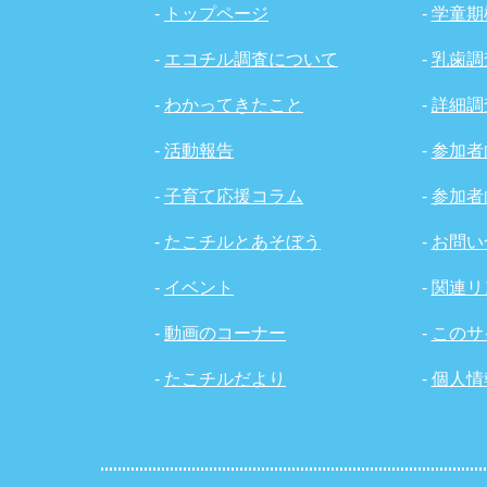
-
トップページ
-
学童期
-
エコチル調査について
-
乳歯調
-
わかってきたこと
-
詳細調
-
活動報告
-
参加者
-
子育て応援コラム
-
参加者
-
たこチルとあそぼう
-
お問い
-
イベント
-
関連リ
-
動画のコーナー
-
このサ
-
たこチルだより
-
個人情