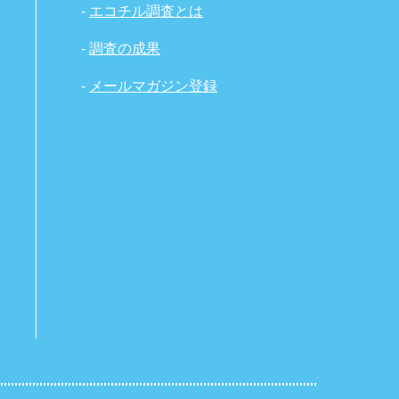
-
エコチル調査とは
-
調査の成果
-
メールマガジン登録