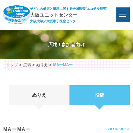
子どもの健康と環境に関する全国調査(エコチル調査)
大阪ユニットセンター
大阪大学／大阪母子医療センター
広場
トップ
広場
ぬりえ
MAーMAー
ぬりえ
投稿
MAーMAー
-
2018/08/10