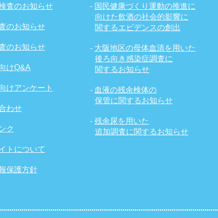
検査のお知らせ
-
国民健康づくり運動の推進に
向けた飲酒の社会的影響に
査のお知らせ
関するエビデンスの創出
査のお知らせ
-
大阪地区の母体血清を用いた
後ろ向き感染症調査に
向けQ&A
関するお知らせ
向けアンケート
-
血液の残余検体の
保管に関するお知らせ
合わせ
-
残余尿を用いた
ンク
追加調査に関するお知らせ
イトについて
報保護方針