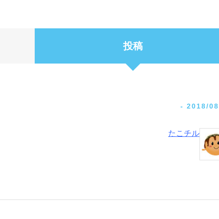
投稿
-
2018/08
たこチル