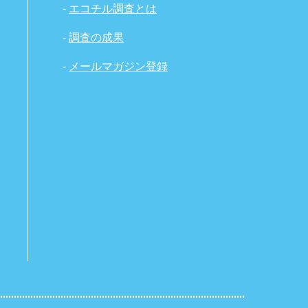
-
エコチル調査とは
-
調査の成果
-
メールマガジン登録