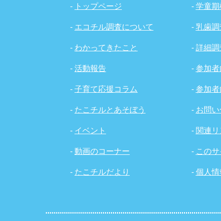
-
トップページ
-
学童期
-
エコチル調査について
-
乳歯調
-
わかってきたこと
-
詳細調
-
活動報告
-
参加者
-
子育て応援コラム
-
参加者
-
たこチルとあそぼう
-
お問い
-
イベント
-
関連リ
-
動画のコーナー
-
このサ
-
たこチルだより
-
個人情