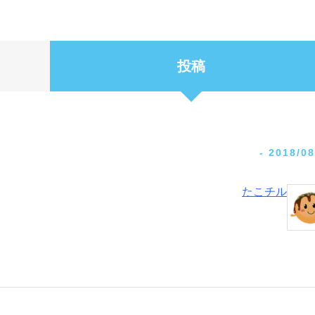
投稿
-
2018/08
たこチル