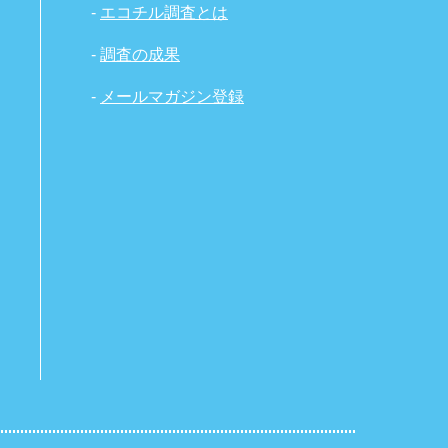
-
エコチル調査とは
-
調査の成果
-
メールマガジン登録