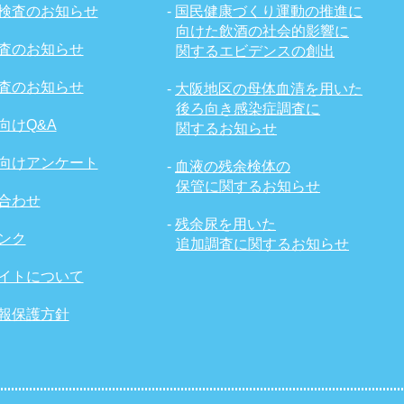
検査のお知らせ
-
国民健康づくり運動の推進に
向けた飲酒の社会的影響に
査のお知らせ
関するエビデンスの創出
査のお知らせ
-
大阪地区の母体血清を用いた
後ろ向き感染症調査に
向けQ&A
関するお知らせ
向けアンケート
-
血液の残余検体の
保管に関するお知らせ
合わせ
-
残余尿を用いた
ンク
追加調査に関するお知らせ
イトについて
報保護方針