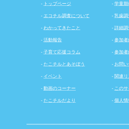
-
トップページ
-
学童期
-
エコチル調査について
-
乳歯調
-
わかってきたこと
-
詳細調
-
活動報告
-
参加者
-
子育て応援コラム
-
参加者
-
たこチルとあそぼう
-
お問い
-
イベント
-
関連リ
-
動画のコーナー
-
このサ
-
たこチルだより
-
個人情