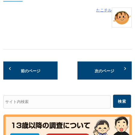
たこチル
前のページ
次のページ