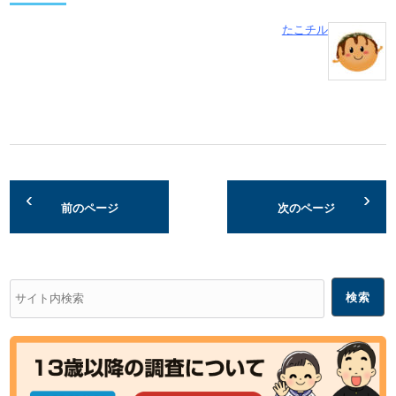
たこチル
前のページ
次のページ