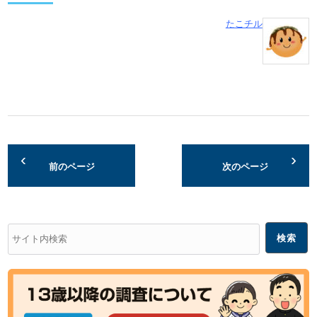
たこチル
前のページ
次のページ