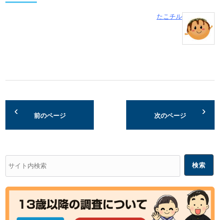
たこチル
前のページ
次のページ