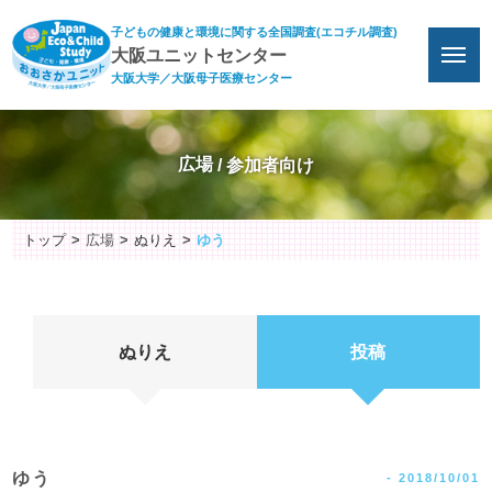
子どもの健康と環境に関する全国調査(エコチル調査)
大阪ユニットセンター
大阪大学／大阪母子医療センター
広場
トップ
広場
ぬりえ
ゆう
ぬりえ
投稿
ゆう
-
2018/10/01