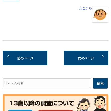
たこチル
前のページ
次のページ