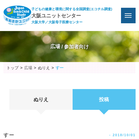
子どもの健康と環境に関する全国調査(エコチル調査)
大阪ユニットセンター
大阪大学／大阪母子医療センター
広場
トップ
広場
ぬりえ
すー
ぬりえ
投稿
すー
-
2018/10/01