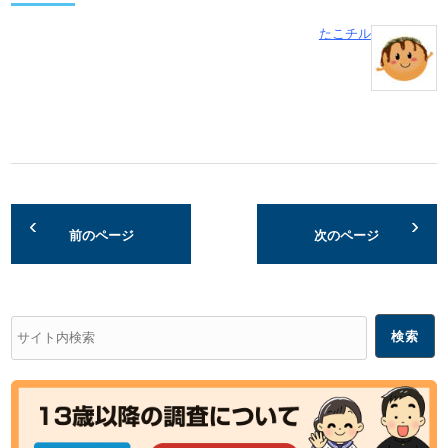
たこチル
前のページ
次のページ