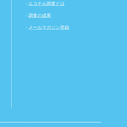
-
エコチル調査とは
-
調査の成果
-
メールマガジン登録