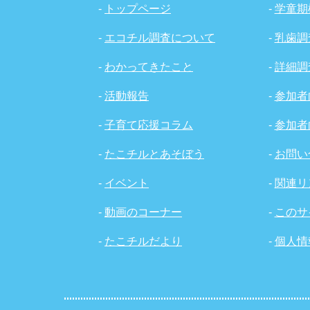
-
トップページ
-
学童期
-
エコチル調査について
-
乳歯調
-
わかってきたこと
-
詳細調
-
活動報告
-
参加者
-
子育て応援コラム
-
参加者
-
たこチルとあそぼう
-
お問い
-
イベント
-
関連リ
-
動画のコーナー
-
このサ
-
たこチルだより
-
個人情