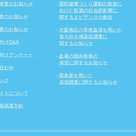
検査のお知らせ
-
国民健康づくり運動の推進に
向けた飲酒の社会的影響に
査のお知らせ
関するエビデンスの創出
査のお知らせ
-
大阪地区の母体血清を用いた
後ろ向き感染症調査に
向けQ&A
関するお知らせ
向けアンケート
-
血液の残余検体の
保管に関するお知らせ
合わせ
-
残余尿を用いた
ンク
追加調査に関するお知らせ
イトについて
報保護方針