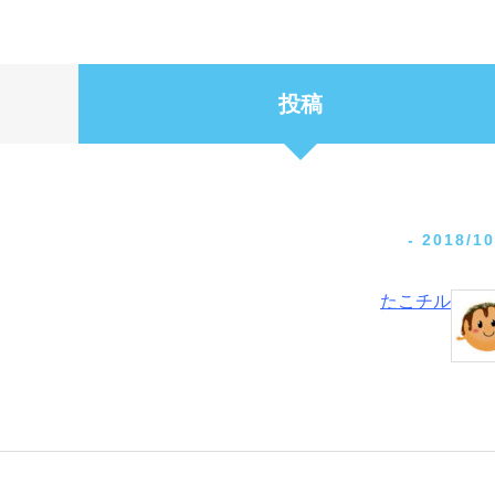
投稿
-
2018/10
たこチル