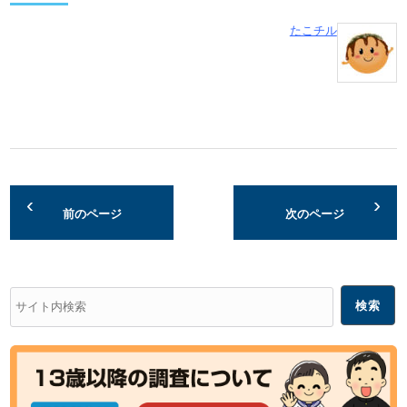
たこチル
前のページ
次のページ