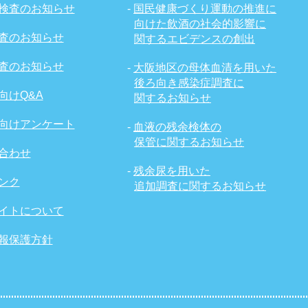
検査のお知らせ
-
国民健康づくり運動の推進に
向けた飲酒の社会的影響に
査のお知らせ
関するエビデンスの創出
査のお知らせ
-
大阪地区の母体血清を用いた
後ろ向き感染症調査に
向けQ&A
関するお知らせ
向けアンケート
-
血液の残余検体の
保管に関するお知らせ
合わせ
-
残余尿を用いた
ンク
追加調査に関するお知らせ
イトについて
報保護方針