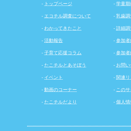
-
トップページ
-
学童期
-
エコチル調査について
-
乳歯調
-
わかってきたこと
-
詳細調
-
活動報告
-
参加者
-
子育て応援コラム
-
参加者
-
たこチルとあそぼう
-
お問い
-
イベント
-
関連リ
-
動画のコーナー
-
このサ
-
たこチルだより
-
個人情