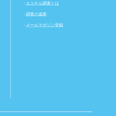
-
エコチル調査とは
-
調査の成果
-
メールマガジン登録