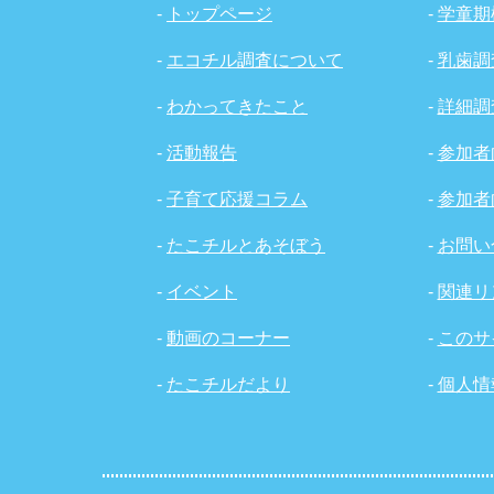
-
トップページ
-
学童期
-
エコチル調査について
-
乳歯調
-
わかってきたこと
-
詳細調
-
活動報告
-
参加者
-
子育て応援コラム
-
参加者
-
たこチルとあそぼう
-
お問い
-
イベント
-
関連リ
-
動画のコーナー
-
このサ
-
たこチルだより
-
個人情