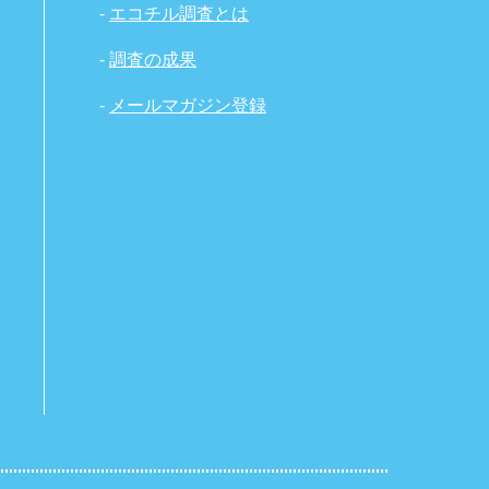
-
エコチル調査とは
-
調査の成果
-
メールマガジン登録