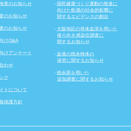
検査のお知らせ
-
国民健康づくり運動の推進に
向けた飲酒の社会的影響に
査のお知らせ
関するエビデンスの創出
査のお知らせ
-
大阪地区の母体血清を用いた
後ろ向き感染症調査に
向けQ&A
関するお知らせ
向けアンケート
-
血液の残余検体の
保管に関するお知らせ
合わせ
-
残余尿を用いた
ンク
追加調査に関するお知らせ
イトについて
報保護方針