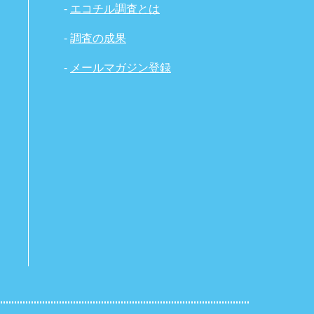
-
エコチル調査とは
-
調査の成果
-
メールマガジン登録