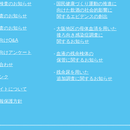
検査のお知らせ
-
国民健康づくり運動の推進に
向けた飲酒の社会的影響に
査のお知らせ
関するエビデンスの創出
査のお知らせ
-
大阪地区の母体血清を用いた
後ろ向き感染症調査に
向けQ&A
関するお知らせ
向けアンケート
-
血液の残余検体の
保管に関するお知らせ
合わせ
-
残余尿を用いた
ンク
追加調査に関するお知らせ
イトについて
報保護方針