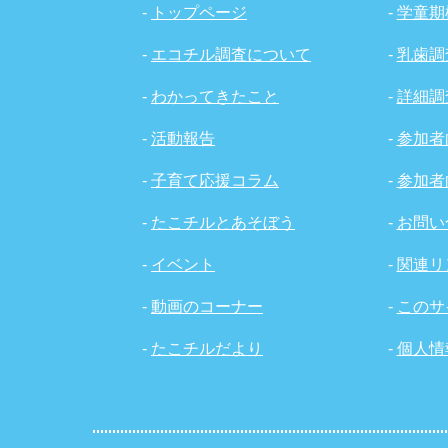
-
トップページ
-
学童期
-
エコチル調査について
-
乳歯調
-
わかってきたこと
-
詳細調
-
活動報告
-
参加者
-
子育て応援コラム
-
参加者
-
たこチルとあそぼう
-
お問い
-
イベント
-
関連リ
-
動画のコーナー
-
このサ
-
たこチルだより
-
個人情