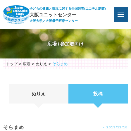
子どもの健康と環境に関する全国調査(エコチル調査)
大阪ユニットセンター
大阪大学／大阪母子医療センター
広場
トップ
広場
ぬりえ
そらまめ
ぬりえ
投稿
そらまめ
-
2019/11/18