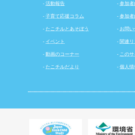
-
活動報告
-
参加者
-
子育て応援コラム
-
参加者
-
たこチルとあそぼう
-
お問い
-
イベント
-
関連リ
-
動画のコーナー
-
このサ
-
たこチルだより
-
個人情