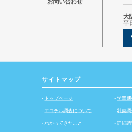
お問い合わせ
大
平
サイトマップ
-
トップページ
-
学童期
-
エコチル調査について
-
乳歯調
-
わかってきたこと
-
詳細調