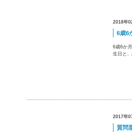
2018年0
6歳6
6歳6か
生日と、
2017年0
質問票