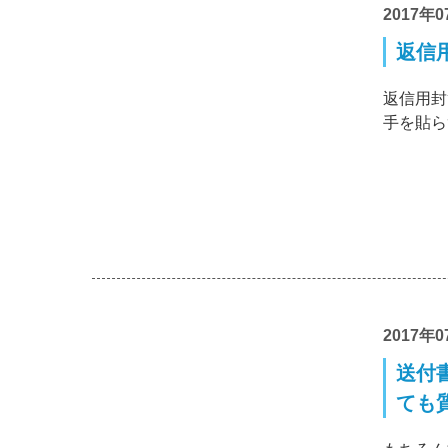
2017年0
返信
返信用封
手を貼ら
2017年0
送付
ても質