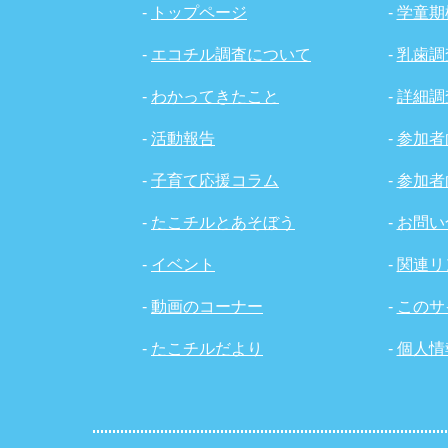
-
トップページ
-
学童期
-
エコチル調査について
-
乳歯調
-
わかってきたこと
-
詳細調
-
活動報告
-
参加者
-
子育て応援コラム
-
参加者
-
たこチルとあそぼう
-
お問い
-
イベント
-
関連リ
-
動画のコーナー
-
このサ
-
たこチルだより
-
個人情