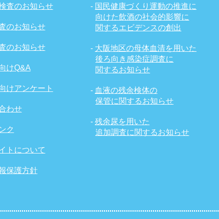
検査のお知らせ
-
国民健康づくり運動の推進に
向けた飲酒の社会的影響に
査のお知らせ
関するエビデンスの創出
査のお知らせ
-
大阪地区の母体血清を用いた
後ろ向き感染症調査に
向けQ&A
関するお知らせ
向けアンケート
-
血液の残余検体の
保管に関するお知らせ
合わせ
-
残余尿を用いた
ンク
追加調査に関するお知らせ
イトについて
報保護方針