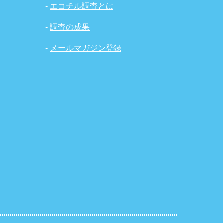
-
エコチル調査とは
-
調査の成果
-
メールマガジン登録