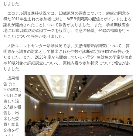
しました。
エコチル調査進捗状況では、13歳以降の調査について、継続の同意を
得た2011年生まれの参加者に対し、WEB質問票の配信とポイントによる
謝礼が開始されたことについて報告がありました。また、学童期検査会
場に13歳以降継続確認ブースを設置し、同意の勧奨、登録の補助を行っ
たことについて報告がありました。
大阪ユニットセンター活動状況では、疾患情報登録調査について、質
問票から調査の対象として抽出された件数や診断確定症例数の報告があ
りました。また、2023年度から開始している小学6年生対象の学童期検査
や10歳対象の詳細調査について、実施内容や参加状況について報告があ
りました。
成果報
告では、
2024年3月
～8月に発
表した論
文3題を報
告し、出
席した委
員と意見
交換を行
いまし