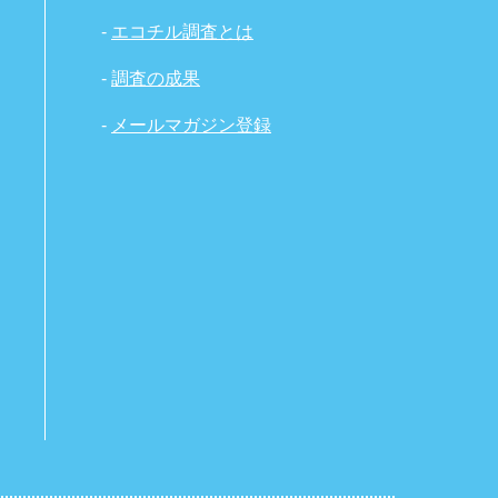
-
エコチル調査とは
-
調査の成果
-
メールマガジン登録