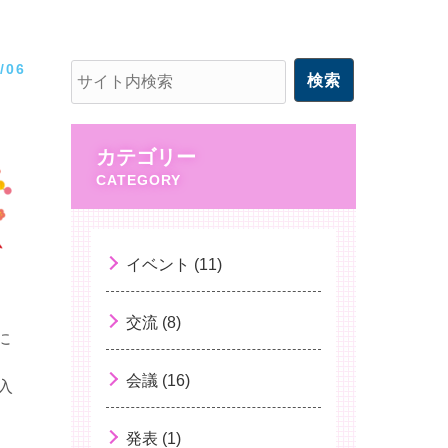
/06
カテゴリー
イベント (11)
交流 (8)
に
会議 (16)
入
発表 (1)