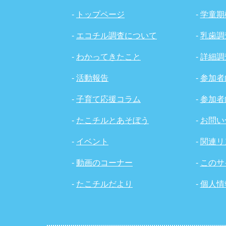
-
トップページ
-
学童期
-
エコチル調査について
-
乳歯調
-
わかってきたこと
-
詳細調
-
活動報告
-
参加者
-
子育て応援コラム
-
参加者
-
たこチルとあそぼう
-
お問い
-
イベント
-
関連リ
-
動画のコーナー
-
このサ
-
たこチルだより
-
個人情