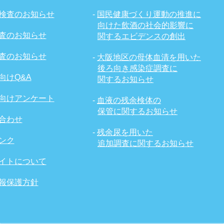
検査のお知らせ
-
国民健康づくり運動の推進に
向けた飲酒の社会的影響に
査のお知らせ
関するエビデンスの創出
査のお知らせ
-
大阪地区の母体血清を用いた
後ろ向き感染症調査に
向けQ&A
関するお知らせ
向けアンケート
-
血液の残余検体の
保管に関するお知らせ
合わせ
-
残余尿を用いた
ンク
追加調査に関するお知らせ
イトについて
報保護方針