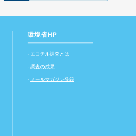
環境省HP
-
エコチル調査とは
-
調査の成果
-
メールマガジン登録