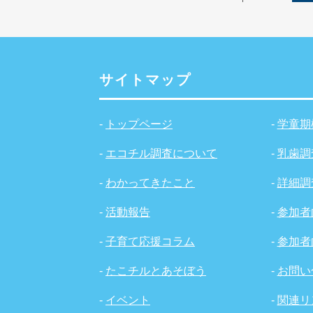
サイトマップ
-
トップページ
-
学童期
-
エコチル調査について
-
乳歯調
-
わかってきたこと
-
詳細調
-
活動報告
-
参加者
-
子育て応援コラム
-
参加者
-
たこチルとあそぼう
-
お問い
-
イベント
-
関連リ