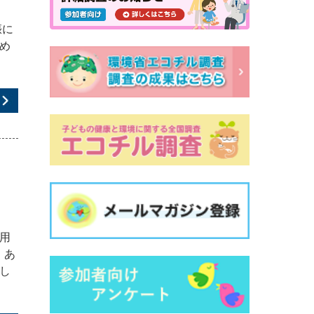
さ
娠に
め
用
、あ
し