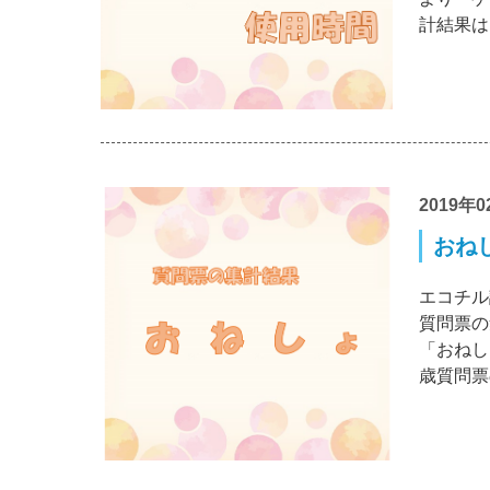
計結果は
2019年0
おねし
エコチル
質問票の
「おねし
歳質問票