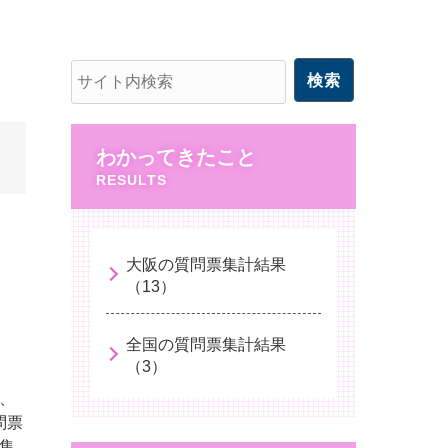
わかってきたこと
大阪の質問票集計結果
（13）
全国の質問票集計結果
（3）
、
問票
集