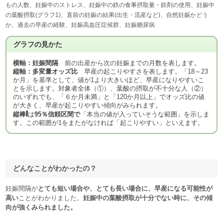
もの人数、妊娠中のストレス、妊娠中の鉄の食事摂取量・鉄剤の使用、妊娠中
の葉酸摂取(グラフ1)、直前の妊娠の結果(出生・流産など)、自然妊娠かどう
か、過去の早産の経験、妊娠高血圧症候群、妊娠糖尿病
グラフの見かた
横軸：妊娠間隔
前の出産から次の妊娠までの月数を表します。
縦軸：多変量オッズ比
早産の起こりやすさを表します。「18～23
か月」を基準として、値が1より大きいほど、早産になりやすいこ
とを示します。対象者全体（①）、葉酸の摂取が不十分な人（②）
のいずれでも、「６か月未満」と「120か月以上」でオッズ比の値
が大きく、早産が起こりやすい傾向がみられます。
I
縦棒
は
95％信頼区間で
「本当の値が入っていそうな範囲」を示しま
す。この範囲が1をまたがなければ「起こりやすい」といえます。
どんなことがわかったの？
妊娠間隔が
とても短い場合や、とても長い場合に、早産になる可能性が
高い
ことがわかりました。
妊娠中の葉酸摂取が十分でない時に、その傾
向が強くみられました。