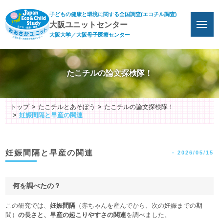
子どもの健康と環境に関する全国調査(エコチル調査)
大阪ユニットセンター
大阪大学／大阪母子医療センター
たこチルの論文探検隊！
トップ
たこチルとあそぼう
たこチルの論文探検隊！
妊娠間隔と早産の関連
妊娠間隔と早産の関連
-
2026/05/15
何を調べたの？
この研究では、
妊娠間隔
（赤ちゃんを産んでから、次の妊娠までの期
間）
の長さと、早産の起こりやすさの関連
を調べました。