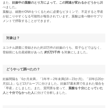
また、
妊娠中の葉酸のとり方によって、この関連が変わるかどうか
も調
べました。
葉酸は、細胞やDNAをつくるために必要なビタミンで、不足すると早産
が起こりやすくなる可能性が報告されています。葉酸は食べ物やサプリ
メントで摂取することができます。
対象は？
エコチル調査に登録された約10万件の妊娠のうち、双子などではなく、
登録前にも出産経験があった
約5万5千件
を対象にしました。
どうやって調べたの？
妊娠間隔を「6か月未満」「1年半～2年未満(18～23か月)」「10年(120か
月)以上」など13グループに分けました。妊娠37週未満で生まれた場合を
「早産」としました。また、質問票を使って、
葉酸を十分にとっていた
人
と
十分でなかった人
に分けて分析しました。