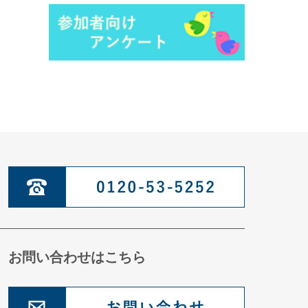
健康診査に行こう！＜幼児健診：満1
歳～3歳＞
健康診査に行こう！＜乳児健診：１歳
未満＞
虫歯予防を始めよう！
妊娠を考えたら、葉酸を摂ろう！
母乳による子育てのお話 その２
母乳による子育てのお話 その１
夜尿症の治療
おねしょから夜尿症へ
お母さんとお子さんの栄養 ～塩分摂
取について～
お問い合わせはこちら
お母さんの体格と子どもの健康
妊婦健診と母子健康手帳