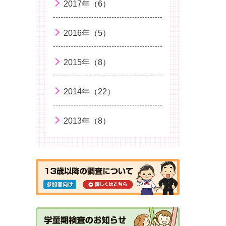
2017年（6）
幼児期のことばの発達
2016年（5）
夏に流行する感染症
子どもの紫外線対策
2015年（8）
虫刺され
2014年（22）
B型肝炎ワクチンについて知ろう
咳エチケット！インフルエンザ感染防
2013年（8）
止
夏バテ
食中毒に気をつけよう
子どもの衣服選びについて
ビタミンDとくる病
今から始める！「子どもの喫煙予防と