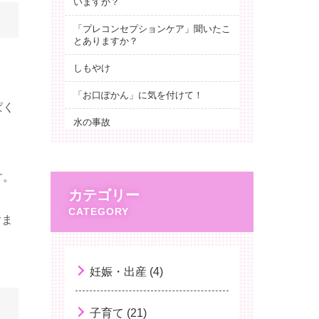
いますか？
「プレコンセプションケア」聞いたこ
とありますか？
しもやけ
「お口ぽかん」に気を付けて！
ぱく
水の事故
産婦人科医から伝えたい、“せいり”の
おはなし
す。
スポーツ貧血
カテゴリー
甲状腺とその病気について知ろう
含ま
予防接種ストレス関連反応(ISRR)
百日咳とワクチン
妊娠・出産 (4)
ノロウイルス 嘔吐への対応
子育て (21)