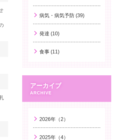
身長と思春期
せ
熱中症について
病気・病気予防 (39)
の
HPVワクチン再開！
発達 (10)
子どもの夏バテ
子どもの新型コロナウイルス感染症
食事 (11)
男性の育児休暇
手洗いと子どもの健康
アーカイブ
乳がんの早期発見
「小児のけいれん」
乳
小児のレストレスレッグス症候群（む
ずむず脚症候群）と睡眠障害について
2026年（2）
液体ミルクについて
2025年（4）
子どもと海外旅行