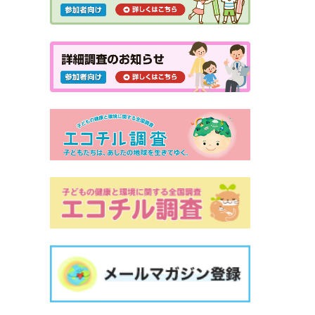
病気の予防」
熱中症に気をつけよう
ネット検索と“子育てに役立つ情報”と
の付き合い方
安心して入手できる子育てお役立ち情
報のご案内
アトピー性皮膚炎と乾燥：保湿が大切
なわけ
親子の絆はいつからはじまる？－愛着
の発達ー
風疹について
思春期早発症の治療
今のこどもは早熟なのか
胸のふくらみ