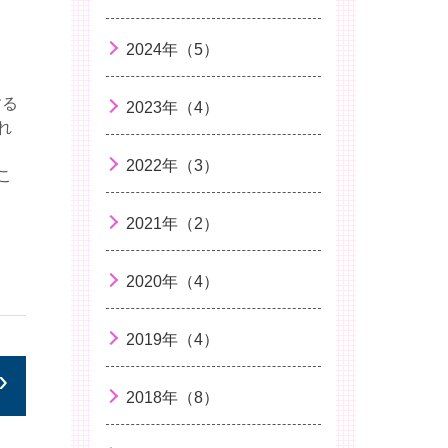
困難を乗り越える力 ～レジリエンス
を育む～
2024年（5）
がんばり過ぎない子育て
する
2023年（4）
薬剤耐性て何？
れ
麻しん（はしか）
2022年（3）
こ
子どもと学校
2021年（2）
花粉症
相手の気持ちを考えられるようになる
2020年（4）
こと…
手洗い
2019年（4）
病院へ行く前の心の準備
2018年（8）
こどもの便秘について
捻挫について