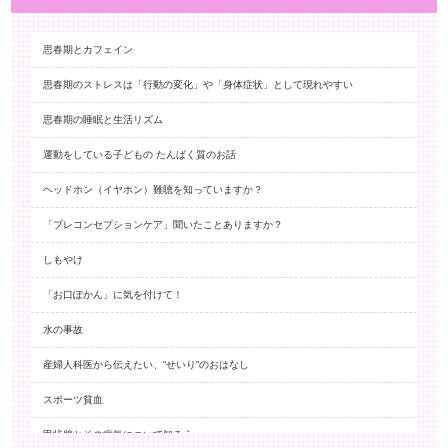
思春期とカフェイン
思春期のストレスは「行動の変化」や「身体症状」として現れやすい
思春期の睡眠と生活リズム
運動をしている子どもの たんぱく質のお話
ヘッドホン（イヤホン）難聴を知っていますか？
「プレコンセプションケア」聞いたことありますか？
しもやけ
「お口ぽかん」に気を付けて！
水の事故
産婦人科医から伝えたい、“せいり”のおはなし
スポーツ貧血
甲状腺とその病気について知ろう