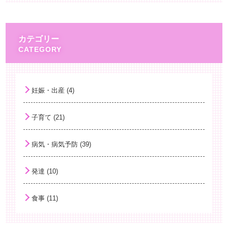
予防接種ストレス関連反応(ISRR)
百日咳とワクチン
カテゴリー
ノロウイルス 嘔吐への対応
身長と思春期
熱中症について
妊娠・出産 (4)
HPVワクチン再開！
子育て (21)
子どもの夏バテ
子どもの新型コロナウイルス感染症
病気・病気予防 (39)
男性の育児休暇
発達 (10)
手洗いと子どもの健康
乳がんの早期発見
食事 (11)
「小児のけいれん」
小児のレストレスレッグス症候群（むずむず脚症候群）と睡眠障害について