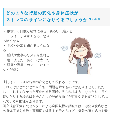
どのような行動の変化や身体症状が
ストレスのサインになりうるでしょうか？
(1)(2)
・ 以前より口数が極端に減る、あるいは増える
・ イライラしやすくなる、怒り
っぽくなる
・ 学校や外出を嫌がるようにな
る
・ 睡眠や食事のリズムが乱れる
・ 急に痩せた、あるいは太った
・ 頭痛や腹痛、めまい、だるさ
などが続く
上記はストレスが行動の変化として現れる一例です。
これらはひとつひとつが直ちに問題を示すものではありません。ただ
し、これまでなかった変化が複数同時に見られるようになったり、長く
続いたりする場合はお子さんに心理的な負担が行動や身体症状として現
れている可能性があります。
国立成育医療研究センターによる全国規模の調査では、頭痛や腹痛など
の身体症状を複数・高頻度で経験する子どもほど、気分の落ち込みや憂