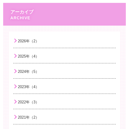
液体ミルクについて
アーカイブ
子どもと海外旅行
困難を乗り越える力 ～レジリエンスを育む～
がんばり過ぎない子育て
2026年（2）
薬剤耐性て何？
2025年（4）
麻しん（はしか）
子どもと学校
2024年（5）
花粉症
2023年（4）
相手の気持ちを考えられるようになること…
手洗い
2022年（3）
病院へ行く前の心の準備
2021年（2）
こどもの便秘について