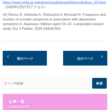
https://www.mhlw.go.jp/kokoro/youth/stress/kokoro/kokoro_03.html
（2026年2月27日アクセス）
(3) Shinno K, Ishitsuka K, Piedvache A, Morisaki N. Frequency and
number of somatic symptoms in association with depressive
symptoms in Japanese children aged 10–15: a population-based
study. Eur J Pediatr. 2025;184(9):564.
前のページ
次のページ
記事一覧