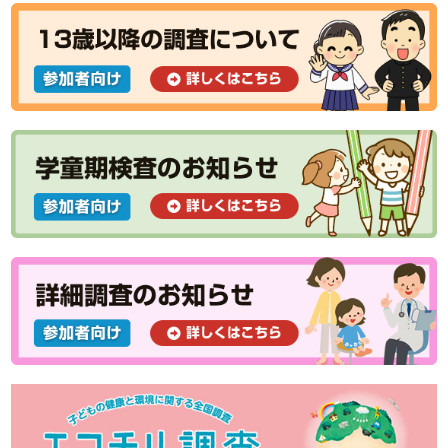
ネット検索と“子育てに役立つ情報”との付き合い方
安心して入手できる子育てお役立ち情報のご案内
アトピー性皮膚炎と乾燥：保湿が大切なわけ
親子の絆はいつからはじまる？－愛着の発達ー
風疹について
思春期早発症の治療
今のこどもは早熟なのか
胸のふくらみ
健康診査に行こう！＜幼児健診：満1歳～3歳＞
健康診査に行こう！＜乳児健診：１歳未満＞
虫歯予防を始めよう！
妊娠を考えたら、葉酸を摂ろう！
母乳による子育てのお話 その２