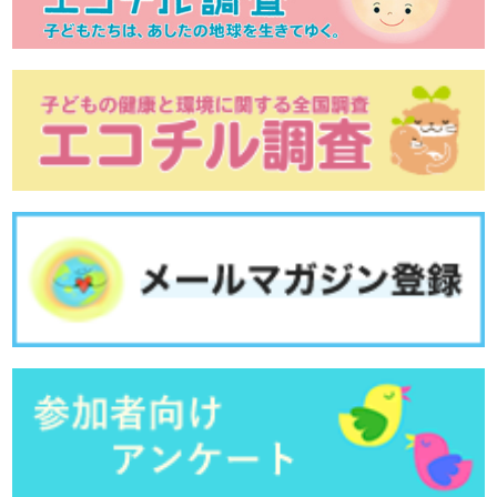
母乳による子育てのお話 その１
夜尿症の治療
おねしょから夜尿症へ
お母さんとお子さんの栄養 ～塩分摂取について～
お母さんの体格と子どもの健康
妊婦健診と母子健康手帳
管理栄養士からのメッセージ：日本文化の継承 ~お茶~
子どもの肥満
管理栄養士からのメッセージ：春の訪れを感じよう
臨床心理士からのメッセージ：自立的な子どもに育てるための「適切な甘え」
小児科医からのメッセージ：自宅に隠れている危険なもの
管理栄養士からのメッセージ：暮らしに宿る「美」
臨床心理士からのメッセージ：自立の始まり・・・・「いやいや期」