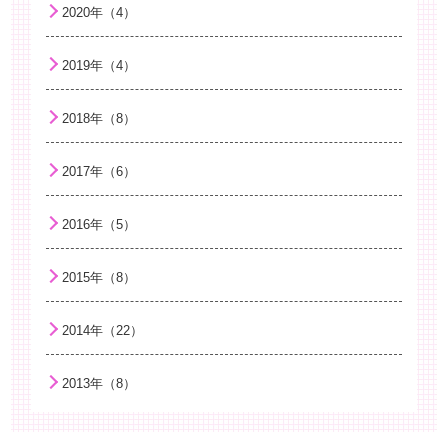
捻挫について
2020年（4）
幼児期のことばの発達
2019年（4）
夏に流行する感染症
子どもの紫外線対策
2018年（8）
虫刺され
2017年（6）
B型肝炎ワクチンについて知ろう
咳エチケット！インフルエンザ感染防止
2016年（5）
夏バテ
2015年（8）
食中毒に気をつけよう
子どもの衣服選びについて
2014年（22）
ビタミンDとくる病
2013年（8）
今から始める！「子どもの喫煙予防と病気の予防」
熱中症に気をつけよう