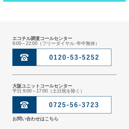
小児科医からのメッセージ：発熱時の夜間救急外来の受診
管理栄養士からのメッセージ：子どもに伝えたい年中行事
管理栄養士からのメッセージ：寒さに負けないからだをつくる！
小児科医からのメッセージ：誤飲について
エコチル調査コールセンター
9:00～22:00（フリーダイヤル･年中無休）
臨床心理士からのメッセージ：子どものこころを育てるためにこころの居場所を
つくろう
管理栄養士からのメッセージ：食べ物の好き嫌い
小児科医からのメッセージ～保育所症候群とは
臨床心理士からのメッセージ：子どものこころを育てるためのスキンシップをし
よう！
大阪ユニットコールセンター
平日 9:00～17:00（土日祝を除く）
管理栄養士からのメッセージ：夏の疲れを残さないヘルシーなおやつ
お問い合わせはこちら