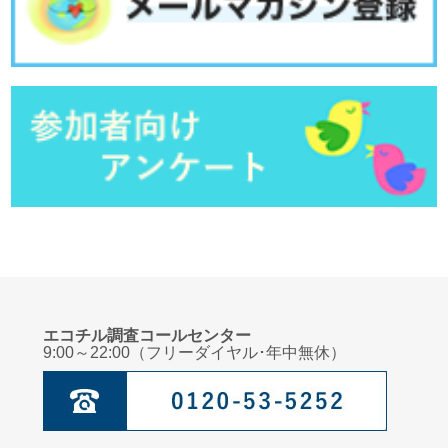
子どもの肥満
管理栄養士からのメッセージ：春の訪れを感じよう
臨床心理士からのメッセージ：自立的な子どもに育てるための「適切な甘え」
小児科医からのメッセージ：自宅に隠れている危険なもの
管理栄養士からのメッセージ：暮らしに宿る「美」
臨床心理士からのメッセージ：自立の始まり・・・・「いやいや期」
小児科医からのメッセージ：発熱時の夜間救急外来の受診
管理栄養士からのメッセージ：子どもに伝えたい年中行事
管理栄養士からのメッセージ：寒さに負けないからだをつくる！
小児科医からのメッセージ：誤飲について
エコチル調査コールセンター
9:00～22:00（フリーダイヤル･年中無休）
臨床心理士からのメッセージ：子どものこころを育てるためにこころの居場所を
つくろう
管理栄養士からのメッセージ：食べ物の好き嫌い
小児科医からのメッセージ～保育所症候群とは