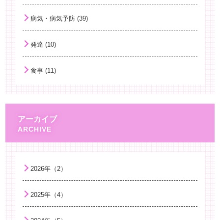
子どもの新型コロナウイルス感染症
病気・病気予防 (39)
男性の育児休暇
発達 (10)
手洗いと子どもの健康
乳がんの早期発見
食事 (11)
「小児のけいれん」
小児のレストレスレッグス症候群（むずむず脚症候群）と睡眠障害について
液体ミルクについて
アーカイブ
子どもと海外旅行
困難を乗り越える力 ～レジリエンスを育む～
がんばり過ぎない子育て
2026年（2）
薬剤耐性て何？
2025年（4）
麻しん（はしか）
子どもと学校