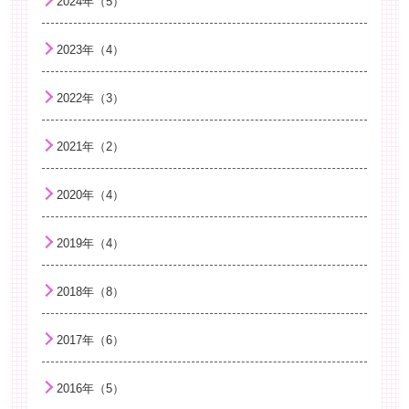
2024年（5）
花粉症
2023年（4）
相手の気持ちを考えられるようになること…
手洗い
2022年（3）
病院へ行く前の心の準備
2021年（2）
こどもの便秘について
捻挫について
2020年（4）
幼児期のことばの発達
2019年（4）
夏に流行する感染症
子どもの紫外線対策
2018年（8）
虫刺され
2017年（6）
B型肝炎ワクチンについて知ろう
咳エチケット！インフルエンザ感染防止
2016年（5）
夏バテ