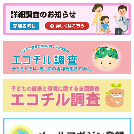
胸のふくらみ
健康診査に行こう！＜幼児健診：満1歳～3歳＞
健康診査に行こう！＜乳児健診：１歳未満＞
虫歯予防を始めよう！
妊娠を考えたら、葉酸を摂ろう！
母乳による子育てのお話 その２
母乳による子育てのお話 その１
夜尿症の治療
おねしょから夜尿症へ
お母さんとお子さんの栄養 ～塩分摂取について～
お母さんの体格と子どもの健康
妊婦健診と母子健康手帳
管理栄養士からのメッセージ：日本文化の継承 ~お茶~