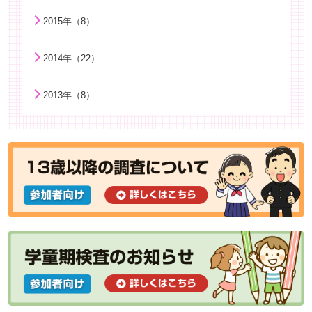
2015年（8）
食中毒に気をつけよう
子どもの衣服選びについて
2014年（22）
ビタミンDとくる病
2013年（8）
今から始める！「子どもの喫煙予防と病気の予防」
熱中症に気をつけよう
ネット検索と“子育てに役立つ情報”との付き合い方
安心して入手できる子育てお役立ち情報のご案内
アトピー性皮膚炎と乾燥：保湿が大切なわけ
親子の絆はいつからはじまる？－愛着の発達ー
風疹について
思春期早発症の治療
今のこどもは早熟なのか