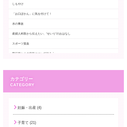
しもやけ
「お口ぽかん」に気を付けて！
水の事故
産婦人科医から伝えたい、“せいり”のおはなし
スポーツ貧血
甲状腺とその病気について知ろう
予防接種ストレス関連反応(ISRR)
百日咳とワクチン
カテゴリー
ノロウイルス 嘔吐への対応
身長と思春期
熱中症について
妊娠・出産 (4)
HPVワクチン再開！
子育て (21)
子どもの夏バテ