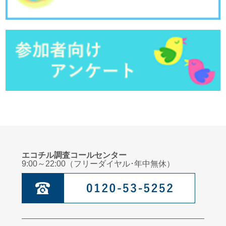
管理栄養士からのメッセージ：春の訪れを感じよう
臨床心理士からのメッセージ：自立的な子どもに育てるための「適切な甘え」
小児科医からのメッセージ：自宅に隠れている危険なもの
管理栄養士からのメッセージ：暮らしに宿る「美」
臨床心理士からのメッセージ：自立の始まり・・・・「いやいや期」
小児科医からのメッセージ：発熱時の夜間救急外来の受診
管理栄養士からのメッセージ：子どもに伝えたい年中行事
管理栄養士からのメッセージ：寒さに負けないからだをつくる！
小児科医からのメッセージ：誤飲について
エコチル調査コールセンター
9:00～22:00（フリーダイヤル･年中無休）
臨床心理士からのメッセージ：子どものこころを育てるためにこころの居場所を
つくろう
管理栄養士からのメッセージ：食べ物の好き嫌い
小児科医からのメッセージ～保育所症候群とは