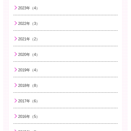
花粉症
2023年（4）
相手の気持ちを考えられるようになること…
手洗い
2022年（3）
病院へ行く前の心の準備
2021年（2）
こどもの便秘について
捻挫について
2020年（4）
幼児期のことばの発達
2019年（4）
夏に流行する感染症
子どもの紫外線対策
2018年（8）
虫刺され
2017年（6）
B型肝炎ワクチンについて知ろう
咳エチケット！インフルエンザ感染防止
2016年（5）
夏バテ