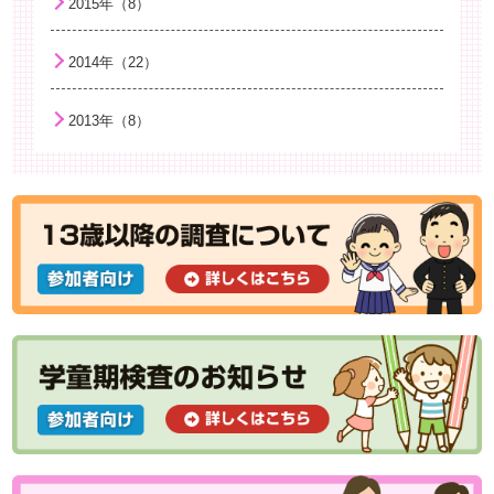
2015年（8）
食中毒に気をつけよう
子どもの衣服選びについて
2014年（22）
ビタミンDとくる病
2013年（8）
今から始める！「子どもの喫煙予防と病気の予防」
熱中症に気をつけよう
ネット検索と“子育てに役立つ情報”との付き合い方
安心して入手できる子育てお役立ち情報のご案内
アトピー性皮膚炎と乾燥：保湿が大切なわけ
親子の絆はいつからはじまる？－愛着の発達ー
風疹について
思春期早発症の治療
今のこどもは早熟なのか
胸のふくらみ