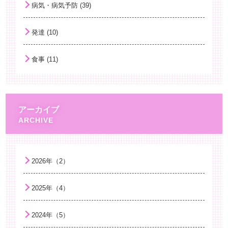
病気・病気予防 (39)
男性の育児休暇
発達 (10)
手洗いと子どもの健康
乳がんの早期発見
食事 (11)
「小児のけいれん」
小児のレストレスレッグス症候群（むずむず脚症候群）と睡眠障害について
液体ミルクについて
アーカイブ
子どもと海外旅行
困難を乗り越える力 ～レジリエンスを育む～
がんばり過ぎない子育て
2026年（2）
薬剤耐性て何？
2025年（4）
麻しん（はしか）
子どもと学校
2024年（5）