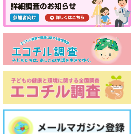
健康診査に行こう！＜幼児健診：満1歳～3歳＞
健康診査に行こう！＜乳児健診：１歳未満＞
虫歯予防を始めよう！
妊娠を考えたら、葉酸を摂ろう！
母乳による子育てのお話 その２
母乳による子育てのお話 その１
夜尿症の治療
おねしょから夜尿症へ
お母さんとお子さんの栄養 ～塩分摂取について～
お母さんの体格と子どもの健康
妊婦健診と母子健康手帳
管理栄養士からのメッセージ：日本文化の継承 ~お茶~
子どもの肥満