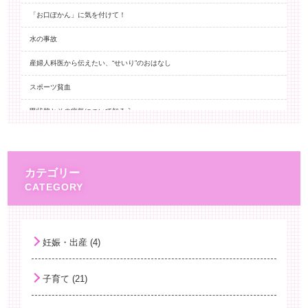
「お口ぽかん」に気を付けて！
水の事故
産婦人科医から伝えたい、“せいり”のおはなし
スポーツ貧血
甲状腺とその病気について知ろう
予防接種ストレス関連反応(ISRR)
百日咳とワクチン
カテゴリー
ノロウイルス 嘔吐への対応
身長と思春期
熱中症について
妊娠・出産 (4)
HPVワクチン再開！
子育て (21)
子どもの夏バテ
子どもの新型コロナウイルス感染症