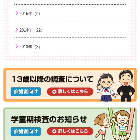
夏バテ
2015年（8）
食中毒に気をつけよう
子どもの衣服選びについて
2014年（22）
ビタミンDとくる病
2013年（8）
今から始める！「子どもの喫煙予防と病気の予防」
熱中症に気をつけよう
ネット検索と“子育てに役立つ情報”との付き合い方
安心して入手できる子育てお役立ち情報のご案内
アトピー性皮膚炎と乾燥：保湿が大切なわけ
親子の絆はいつからはじまる？－愛着の発達ー
風疹について
思春期早発症の治療
今のこどもは早熟なのか