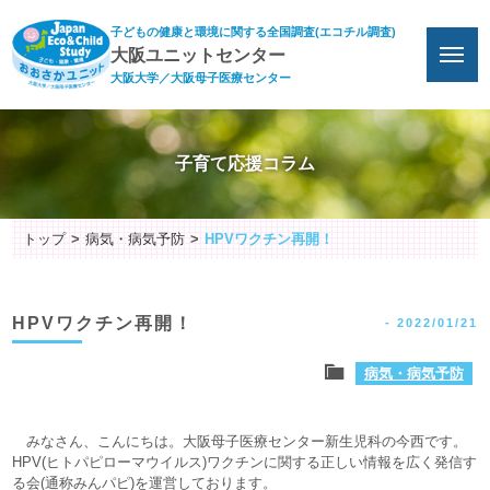
子どもの健康と環境に関する全国調査(エコチル調査)
大阪ユニットセンター
大阪大学／大阪母子医療センター
子育て応援コラム
トップ
病気・病気予防
HPVワクチン再開！
HPVワクチン再開！
-
2022/01/21
病気・病気予防
みなさん、こんにちは。大阪母子医療センター新生児科の今西です。
HPV(ヒトパピローマウイルス)ワクチンに関する正しい情報を広く発信す
る会(通称みんパピ)を運営しております。