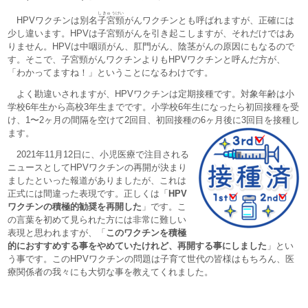
しきゅうけい
HPVワクチンは別名
子宮頸
がんワクチンとも呼ばれますが、正確には
少し違います。HPVは子宮頸がんを引き起こしますが、それだけではあ
りません。HPVは中咽頭がん、肛門がん、陰茎がんの原因にもなるので
す。そこで、子宮頸がんワクチンよりもHPVワクチンと呼んだ方が、
「わかってますね！」ということになるわけです。
よく勘違いされますが、HPVワクチンは定期接種です。対象年齢は小
学校6年生から高校3年生までです。小学校6年生になったら初回接種を受
け、1〜2ヶ月の間隔を空けて2回目、初回接種の6ヶ月後に3回目を接種し
ます。
2021年11月12日に、小児医療で注目される
ニュースとしてHPVワクチンの再開が決まり
ましたといった報道がありましたが、これは
正式には間違った表現です。正しくは「
HPV
ワクチンの積極的勧奨を再開した
」です。こ
の言葉を初めて見られた方には非常に難しい
表現と思われますが、「
このワクチンを積極
的におすすめする事をやめていたけれど、再開する事にしました
」とい
う事です。このHPVワクチンの問題は子育て世代の皆様はもちろん、医
療関係者の我々にも大切な事を教えてくれました。