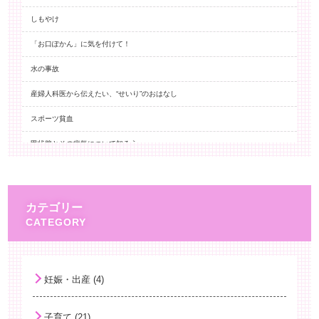
しもやけ
「お口ぽかん」に気を付けて！
水の事故
産婦人科医から伝えたい、“せいり”のおはなし
スポーツ貧血
甲状腺とその病気について知ろう
予防接種ストレス関連反応(ISRR)
百日咳とワクチン
カテゴリー
ノロウイルス 嘔吐への対応
身長と思春期
熱中症について
妊娠・出産 (4)
HPVワクチン再開！
子育て (21)
子どもの夏バテ