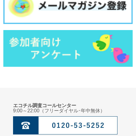
子どもの肥満
管理栄養士からのメッセージ：春の訪れを感じよう
臨床心理士からのメッセージ：自立的な子どもに育てるための「適切な甘え」
小児科医からのメッセージ：自宅に隠れている危険なもの
管理栄養士からのメッセージ：暮らしに宿る「美」
臨床心理士からのメッセージ：自立の始まり・・・・「いやいや期」
小児科医からのメッセージ：発熱時の夜間救急外来の受診
管理栄養士からのメッセージ：子どもに伝えたい年中行事
管理栄養士からのメッセージ：寒さに負けないからだをつくる！
小児科医からのメッセージ：誤飲について
エコチル調査コールセンター
9:00～22:00（フリーダイヤル･年中無休）
臨床心理士からのメッセージ：子どものこころを育てるためにこころの居場所を
つくろう
管理栄養士からのメッセージ：食べ物の好き嫌い