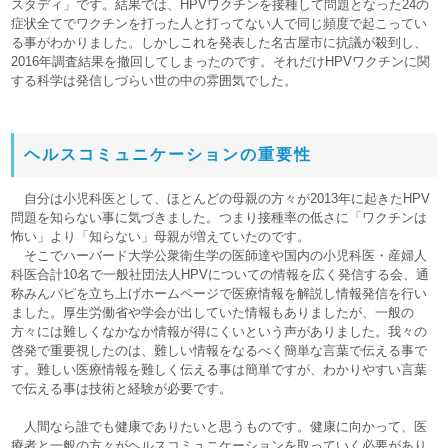
スタディ」です。結果では、HPVワクチンを接種して問題となった24の
症状全てでワクチンを打った人と打ってない人で同じ頻度で起こってい
る事がわかりました。しかしこれを発表した名古屋市に抗議が殺到し、
2016年調査結果を撤回してしまったのです。それだけHPVワクチンに関
する科学は発信しづらい世の中の雰囲気でした。
ヘルスコミュニケーションの重要性
自分は小児科医として、ほとんどの母親の方々が2013年に起きたHPV
問題を知らない事に気づきました。つまり接種率の低さに「ワクチンは
怖い」より「知らない」母親が増えていたのです。
そこでハーバード大学公衆衛生学の医師達や国内の小児科医・産婦人
科医合計10名で一般社団法人HPVについての情報を広く発信する会、通
称みんパピを立ち上げホームページで医療情報を解説し情報発信を行い
ました。厚生労働省や学会が出していた情報もありましたが、一般の
方々には難しくなかなか情報が得にくいという声がありました。我々の
啓発で重要視したのは、難しい情報をなるべく簡単な言葉で伝える事で
す。難しい医療情報を難しく伝える事は簡単ですが、わかりやすい言葉
で伝える事は技術と経験が必要です。
人間なら誰でも健康でありたいと思うものです。健康に向かって、医
療者と一般の方々がヘルスコミュニケーションを取っていく必要があり