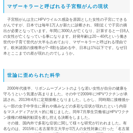
マザーキラーと呼ばれる子宮頸がんの現状
子宮頸がんは主にHPVウイルス感染を原因とした女性の子宮にできる
がんですが、日本では毎年1万人が新たに診断され、9割近くで子宮の摘
出が必要となっています。年間に3000人が亡くなり、計算すると一日8人
の女性が亡くなっている事になります。好発年齢は20～40代という働き
世代や子育て世代が大半を占めており、マザーキラーと呼ばれる理由で
す。欧米諸国の接種率が7~8割を認める中、日本は1%以下です。なぜ日
本とここまでの差が現れたのでしょうか。
世論に歪められた科学
2000年代後半、リボンムーブメントのような若い女性が自分の健康を
守ろうという気運が高まりました。その中で2009年にHPVワクチンが承
認され、2013年4月に定期接種となりました。しかし、同時期に接種後か
しび
ら一部の女子中学生に
痺
れや痛みなどの多彩な症状が現れたという内容
をマスメディアが大々的に報じました。同年7月厚生労働省はHPVワクチ
ン接種の積極的勧奨を差し控える決断をしました。
その後、国内外で多彩な症状に関して様々な研究が行われました。有
名なのは、2015年に名古屋市立大学が3万人の女性対象に行った「名古屋