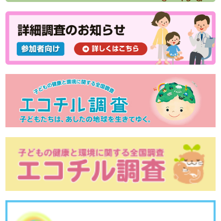
胸のふくらみ
健康診査に行こう！＜幼児健診：満1歳～3歳＞
健康診査に行こう！＜乳児健診：１歳未満＞
虫歯予防を始めよう！
妊娠を考えたら、葉酸を摂ろう！
母乳による子育てのお話 その２
母乳による子育てのお話 その１
夜尿症の治療
おねしょから夜尿症へ
お母さんとお子さんの栄養 ～塩分摂取について～
お母さんの体格と子どもの健康
妊婦健診と母子健康手帳
管理栄養士からのメッセージ：日本文化の継承 ~お茶~