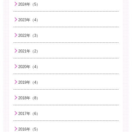
子どもと学校
2024年（5）
花粉症
2023年（4）
相手の気持ちを考えられるようになること…
手洗い
2022年（3）
病院へ行く前の心の準備
2021年（2）
こどもの便秘について
捻挫について
2020年（4）
幼児期のことばの発達
2019年（4）
夏に流行する感染症
子どもの紫外線対策
2018年（8）
虫刺され
2017年（6）
B型肝炎ワクチンについて知ろう
咳エチケット！インフルエンザ感染防止
2016年（5）