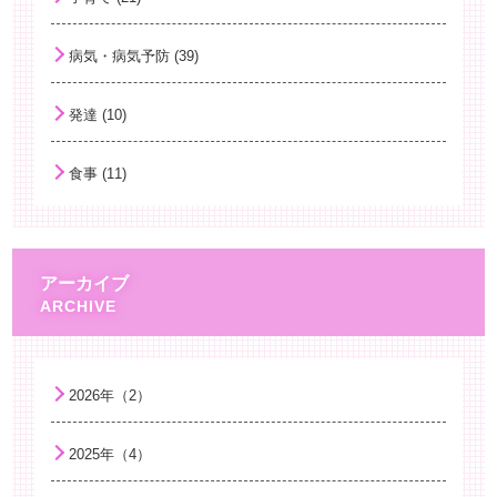
子どもの新型コロナウイルス感染症
病気・病気予防 (39)
男性の育児休暇
発達 (10)
手洗いと子どもの健康
乳がんの早期発見
食事 (11)
「小児のけいれん」
小児のレストレスレッグス症候群（むずむず脚症候群）と睡眠障害について
液体ミルクについて
アーカイブ
子どもと海外旅行
困難を乗り越える力 ～レジリエンスを育む～
がんばり過ぎない子育て
2026年（2）
薬剤耐性て何？
2025年（4）
麻しん（はしか）